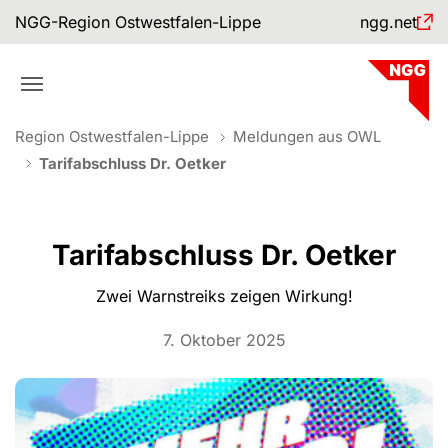
Skip to main navigation
Skip to main content
Skip to page footer
NGG-Region Ostwestfalen-Lippe
ngg.net
You are here:
Region Ostwestfalen-Lippe
Meldungen aus OWL
Tarifabschluss Dr. Oetker
Tarifabschluss Dr. Oetker
Zwei Warnstreiks zeigen Wirkung!
7. Oktober 2025