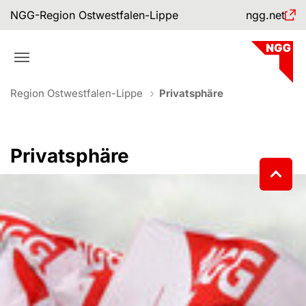
Skip to main navigation
Skip to main content
Skip to page footer
NGG-Region Ostwestfalen-Lippe
ngg.net
You are here:
Region Ostwestfalen-Lippe
Privatsphäre
Privatsphäre