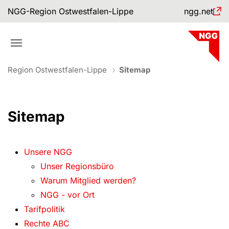
Skip to main navigation
Skip to main content
Skip to page footer
NGG-Region Ostwestfalen-Lippe
ngg.net
You are here:
Region Ostwestfalen-Lippe
Sitemap
Sitemap
Unsere NGG
Unser Regionsbüro
Warum Mitglied werden?
NGG - vor Ort
Tarifpolitik
Rechte ABC